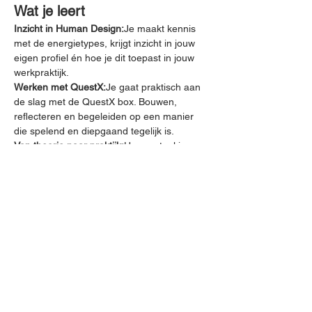
Wat je leert
Inzicht in Human Design:
Je maakt kennis 
met de energietypes, krijgt inzicht in jouw 
eigen profiel én hoe je dit toepast in jouw 
werkpraktijk.
Werken met QuestX:
Je gaat praktisch aan 
de slag met de QuestX box. Bouwen, 
reflecteren en begeleiden op een manier 
die spelend en diepgaand tegelijk is.
Van theorie naar praktijk:
Hoe vertaal je 
Human Design naar gesprekken, coaching, 
spel, therapie of gezinsondersteuning? Je 
ontdekt het in concrete oefeningen, 
casussen en interactieve reflectie.
Meer weergeven