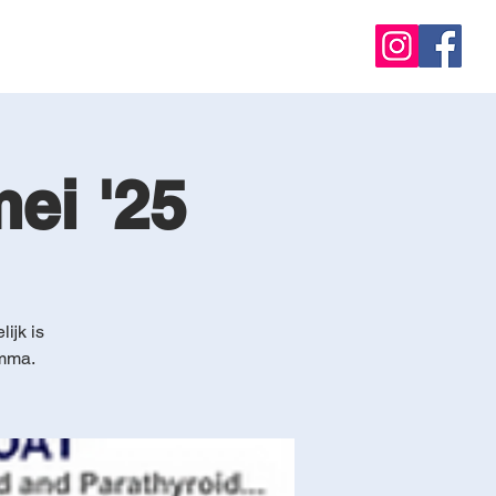
ei '25
ijk is
amma.